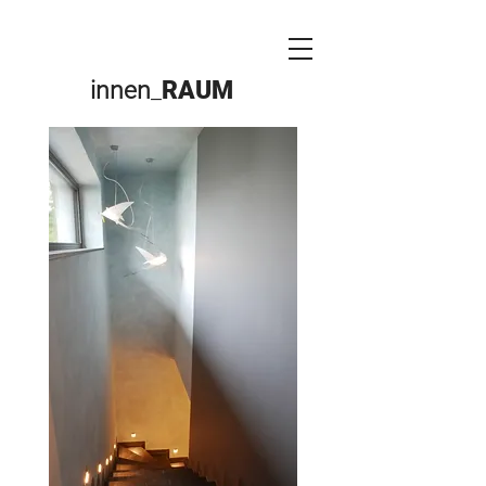
innen
_
RAUM