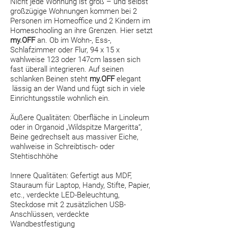
Nicht jede Wohnung ist groß – und selbst
großzügige Wohnungen kommen bei 2
Personen im Homeoffice und 2 Kindern im
Homeschooling an ihre Grenzen. Hier setzt
my.OFF
an. Ob im Wohn-, Ess-,
Schlafzimmer oder Flur, 94 x 15 x
wahlweise 123 oder 147cm lassen sich
fast überall integrieren. Auf seinen
schlanken Beinen steht
my.OFF
elegant
lässig an der Wand und fügt sich in viele
Einrichtungsstile wohnlich ein.
Äußere Qualitäten: Oberfläche in Linoleum
oder in Organoid „Wildspitze Margeritta“,
Beine gedrechselt aus massiver Eiche,
wahlweise in Schreibtisch- oder
Stehtischhöhe
Innere Qualitäten: Gefertigt aus MDF,
Stauraum für Laptop, Handy, Stifte, Papier,
etc., verdeckte LED-Beleuchtung,
Steckdose mit 2 zusätzlichen USB-
Anschlüssen, verdeckte
Wandbestfestigung